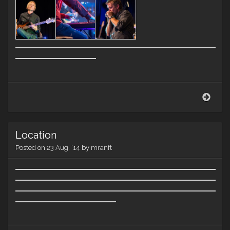
Ein
Blue
mit
Wald
Location
Weiz
Posted on
23 Aug. ’14
by
mranft