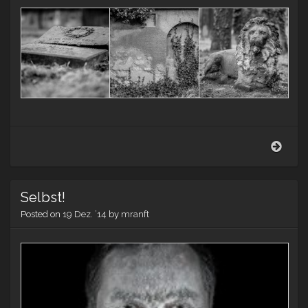
Alter
Johan
Leipz
Selbst!
Posted on
19 Dez. ’14
by
mranft