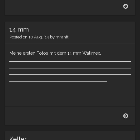
Loca
14 mm
Posted on
10 Aug. ’14
by
mranft
Meine ersten Fotos mit dem 14 mm Walimex.
14
mm
Keller