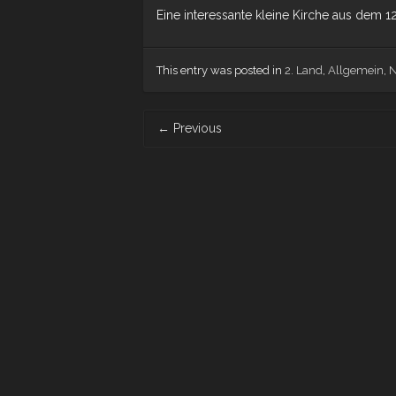
Eine interessante kleine Kirche aus dem 1
This entry was posted in
2. Land
,
Allgemein
,
N
Post navigation
←
Previous