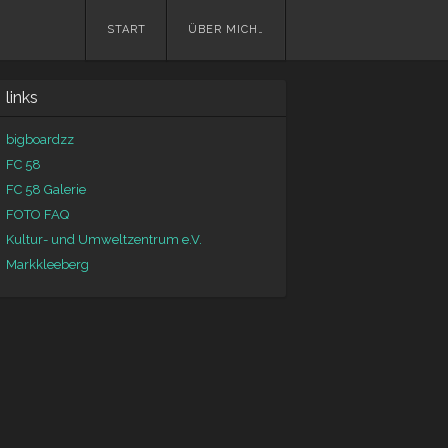
START
ÜBER MICH…
Skip to content
Menu
links
bigboardzz
FC 58
FC 58 Galerie
FOTO FAQ
Kultur- und Umweltzentrum e.V.
Markkleeberg